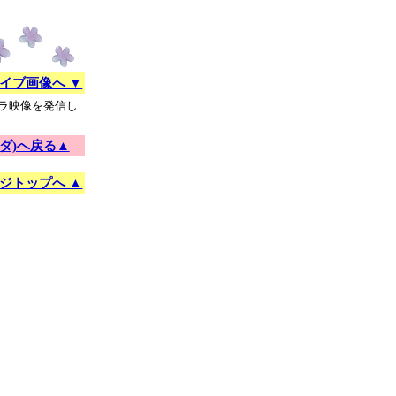
イブ画像へ ▼
ラ映像を発信し
ダ)へ戻る▲
ジトップへ ▲