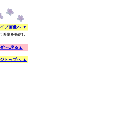
イブ画像へ ▼
ラ映像を発信し
ダ)へ戻る▲
ジトップへ ▲