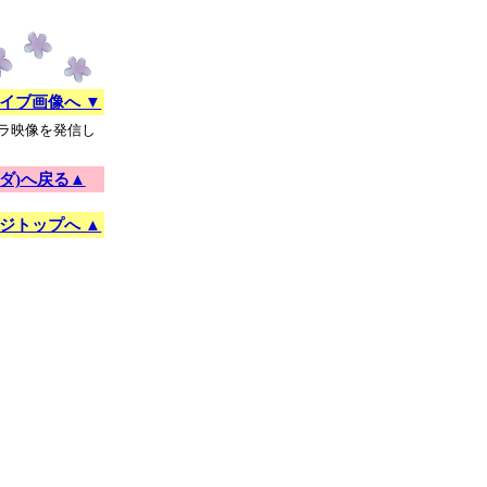
イブ画像へ ▼
ラ映像を発信し
ダ)へ戻る▲
ジトップへ ▲