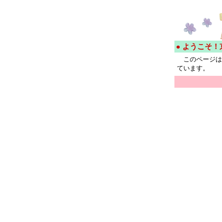
● ようこそ
このページは
ています。