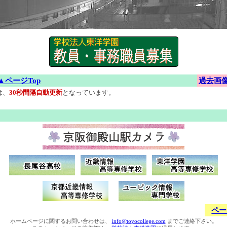
▲ページTop
過去画像
は、
30秒間隔自動更新
となっています。
ペー
ホームページに関するお問い合わせは、
info@toyocollege.com
までご連絡下さい。