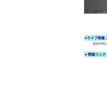
●ライブ画像
撮影時間
● 関連リンク