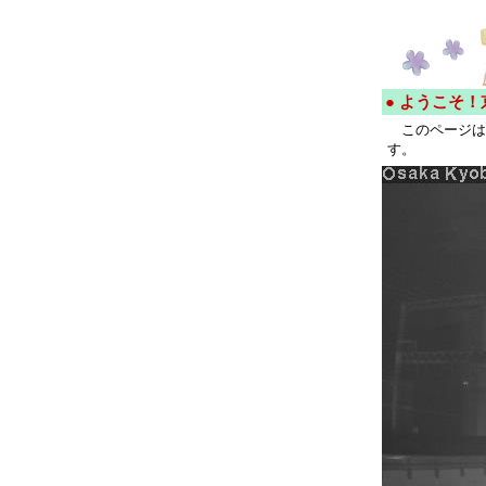
● ようこそ
このページは
す。